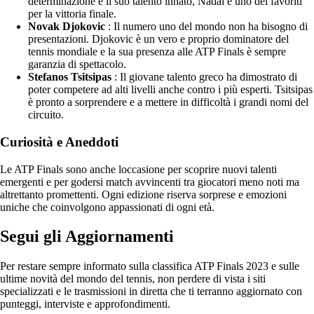
determinazione e il suo talento innato, Nadal è uno dei favoriti
per la vittoria finale.
Novak Djokovic
: Il numero uno del mondo non ha bisogno di
presentazioni. Djokovic è un vero e proprio dominatore del
tennis mondiale e la sua presenza alle ATP Finals è sempre
garanzia di spettacolo.
Stefanos Tsitsipas
: Il giovane talento greco ha dimostrato di
poter competere ad alti livelli anche contro i più esperti. Tsitsipas
è pronto a sorprendere e a mettere in difficoltà i grandi nomi del
circuito.
Curiosità e Aneddoti
Le ATP Finals sono anche loccasione per scoprire nuovi talenti
emergenti e per godersi match avvincenti tra giocatori meno noti ma
altrettanto promettenti. Ogni edizione riserva sorprese e emozioni
uniche che coinvolgono appassionati di ogni età.
Segui gli Aggiornamenti
Per restare sempre informato sulla classifica ATP Finals 2023 e sulle
ultime novità del mondo del tennis, non perdere di vista i siti
specializzati e le trasmissioni in diretta che ti terranno aggiornato con
punteggi, interviste e approfondimenti.