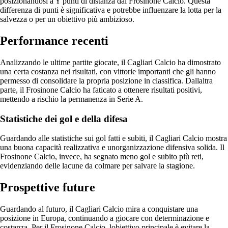
posizionandosi a Y punti di distanza dal Frosinone Calcio. Questa
differenza di punti è significativa e potrebbe influenzare la lotta per la
salvezza o per un obiettivo più ambizioso.
Performance recenti
Analizzando le ultime partite giocate, il Cagliari Calcio ha dimostrato
una certa costanza nei risultati, con vittorie importanti che gli hanno
permesso di consolidare la propria posizione in classifica. Dallaltra
parte, il Frosinone Calcio ha faticato a ottenere risultati positivi,
mettendo a rischio la permanenza in Serie A.
Statistiche dei gol e della difesa
Guardando alle statistiche sui gol fatti e subiti, il Cagliari Calcio mostra
una buona capacità realizzativa e unorganizzazione difensiva solida. Il
Frosinone Calcio, invece, ha segnato meno gol e subito più reti,
evidenziando delle lacune da colmare per salvare la stagione.
Prospettive future
Guardando al futuro, il Cagliari Calcio mira a conquistare una
posizione in Europa, continuando a giocare con determinazione e
costanza. Per il Frosinone Calcio, lobiettivo principale è evitare la