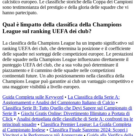
calcistico europeo. Le classifiche storiche della Coppa dei Campioni
sono testimonianza del prestigio e della gloria delle squadre che vi
hanno partecipato.
Qual è limpatto della classifica della Champions
League sul ranking UEFA dei club?
La classifica della Champions League ha un impatto significativo sul
ranking UEFA dei club, che determina la posizione e il coefficiente
delle squadre nei sorteggi delle competizioni europee. Le prestazioni
delle squadre nella Champions League influenzano direttamente il
punteggio UEFA del club, che a sua volta può determinare il
piazzamento e il cammino delle squadre nelle competizioni
continentali future. Un alto posizionamento nella classifica della
Champions League può garantire ai club un vantaggio competitivo e
una maggiore visibilità a livello europeo.
Guida Completa sulle Keyword
•
La Classifica della Serie A:
Aggiornamenti e Analisi del Campionato Italiano di Calcio
•
Classifica Serie B: Tutto Quello che Devi Sapere sul Campionato di
Serie B
•
Giochi Gratis Online: Divertimento Illimitato a Portata di
Click
•
Analisi dettagliata delle classifiche di Serie A: confronti tra le
principali squadre
•
Classifica Premier League: La Guida Completa
al Campionato Inglese
•
Classifica Finale Sanremo 2024: Scopri i
Vincitori e le Performance più Apprezzate
•
Guida alla Verifica della