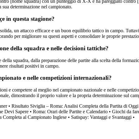
e contro [nome squadra] con un punteggio di X-X e ha pareggiato contro
 la sua determinazione nel campionato.
çe in questa stagione?
olida, un attacco efficace e un buon equilibrio tattico in campo. Tuttavi
orando per migliorare su questi aspetti e consolidare le proprie prestazio
one della squadra e nelle decisioni tattiche?
la squadra, dalla preparazione delle partite alla scelta della formazione 
nere risultati positivi in campo.
mpionato e nelle competizioni internazionali?
ioni e competere al meglio nel campionato nazionale e nelle competizion
zionale, dimostrando il proprio valore e la propria determinazione sul cam
nner
•
Risultato Siviglia – Roma: Analisi Completa della Partita di Oggi
che Devi Sapere
•
Roma: Orari delle Partite e Calendario
•
Giochi da fare
da Completa al Campionato Inglese
•
Satispay: Vantaggi e Svantaggi
•