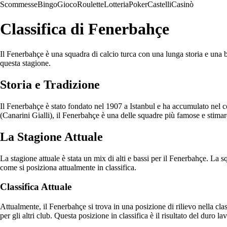
Scommesse
Bingo
Gioco
Roulette
Lotteria
Poker
Castelli
Casinò
Classifica di Fenerbahçe
Il Fenerbahçe è una squadra di calcio turca con una lunga storia e una b
questa stagione.
Storia e Tradizione
Il Fenerbahçe è stato fondato nel 1907 a Istanbul e ha accumulato nel co
(Canarini Gialli), il Fenerbahçe è una delle squadre più famose e stimar
La Stagione Attuale
La stagione attuale è stata un mix di alti e bassi per il Fenerbahçe. La
come si posiziona attualmente in classifica.
Classifica Attuale
Attualmente, il Fenerbahçe si trova in una posizione di rilievo nella clas
per gli altri club. Questa posizione in classifica è il risultato del duro l