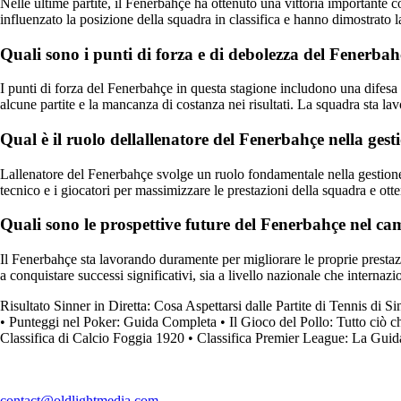
Nelle ultime partite, il Fenerbahçe ha ottenuto una vittoria important
influenzato la posizione della squadra in classifica e hanno dimostrato
Quali sono i punti di forza e di debolezza del Fenerbah
I punti di forza del Fenerbahçe in questa stagione includono una difesa s
alcune partite e la mancanza di costanza nei risultati. La squadra sta lav
Qual è il ruolo dellallenatore del Fenerbahçe nella gesti
Lallenatore del Fenerbahçe svolge un ruolo fondamentale nella gestione del
tecnico e i giocatori per massimizzare le prestazioni della squadra e otte
Quali sono le prospettive future del Fenerbahçe nel ca
Il Fenerbahçe sta lavorando duramente per migliorare le proprie prestaz
a conquistare successi significativi, sia a livello nazionale che interna
Risultato Sinner in Diretta: Cosa Aspettarsi dalle Partite di Tennis di Si
•
Punteggi nel Poker: Guida Completa
•
Il Gioco del Pollo: Tutto ciò 
Classifica di Calcio Foggia 1920
•
Classifica Premier League: La Gui
contact@oldlightmedia.com