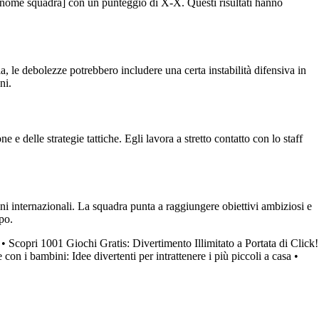
 [nome squadra] con un punteggio di X-X. Questi risultati hanno
a, le debolezze potrebbero includere una certa instabilità difensiva in
ni.
e delle strategie tattiche. Egli lavora a stretto contatto con lo staff
i internazionali. La squadra punta a raggiungere obiettivi ambiziosi e
po.
•
Scopri 1001 Giochi Gratis: Divertimento Illimitato a Portata di Click!
 con i bambini: Idee divertenti per intrattenere i più piccoli a casa
•