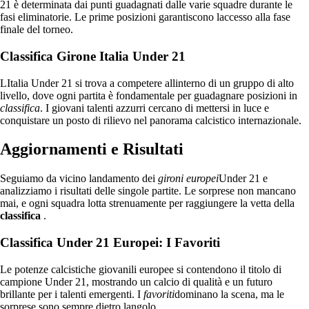
21 è determinata dai punti guadagnati dalle varie squadre durante le
fasi eliminatorie. Le prime posizioni garantiscono laccesso alla fase
finale del torneo.
Classifica Girone Italia Under 21
LItalia Under 21 si trova a competere allinterno di un gruppo di alto
livello, dove ogni partita è fondamentale per guadagnare posizioni in
classifica
. I giovani talenti azzurri cercano di mettersi in luce e
conquistare un posto di rilievo nel panorama calcistico internazionale.
Aggiornamenti e Risultati
Seguiamo da vicino landamento dei
gironi europei
Under 21 e
analizziamo i risultati delle singole partite. Le sorprese non mancano
mai, e ogni squadra lotta strenuamente per raggiungere la vetta della
classifica
.
Classifica Under 21 Europei: I Favoriti
Le potenze calcistiche giovanili europee si contendono il titolo di
campione Under 21, mostrando un calcio di qualità e un futuro
brillante per i talenti emergenti. I
favoriti
dominano la scena, ma le
sorprese sono sempre dietro langolo.