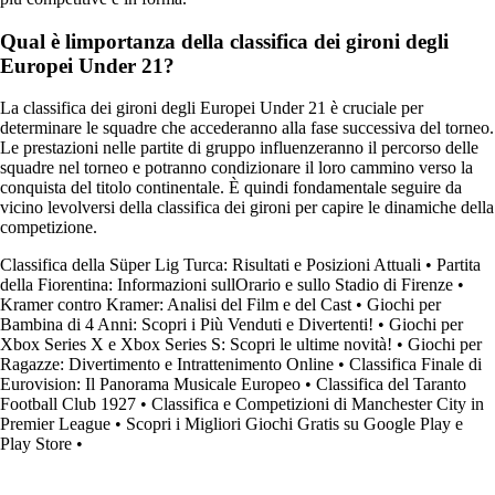
Qual è limportanza della classifica dei gironi degli
Europei Under 21?
La classifica dei gironi degli Europei Under 21 è cruciale per
determinare le squadre che accederanno alla fase successiva del torneo.
Le prestazioni nelle partite di gruppo influenzeranno il percorso delle
squadre nel torneo e potranno condizionare il loro cammino verso la
conquista del titolo continentale. È quindi fondamentale seguire da
vicino levolversi della classifica dei gironi per capire le dinamiche della
competizione.
Classifica della Süper Lig Turca: Risultati e Posizioni Attuali
•
Partita
della Fiorentina: Informazioni sullOrario e sullo Stadio di Firenze
•
Kramer contro Kramer: Analisi del Film e del Cast
•
Giochi per
Bambina di 4 Anni: Scopri i Più Venduti e Divertenti!
•
Giochi per
Xbox Series X e Xbox Series S: Scopri le ultime novità!
•
Giochi per
Ragazze: Divertimento e Intrattenimento Online
•
Classifica Finale di
Eurovision: Il Panorama Musicale Europeo
•
Classifica del Taranto
Football Club 1927
•
Classifica e Competizioni di Manchester City in
Premier League
•
Scopri i Migliori Giochi Gratis su Google Play e
Play Store
•