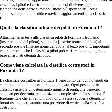
coinvolge milioni di appassionati in tutto il mondo. Seguire da vicino la
classifica, i piloti e i costruttori ti permetterà di vivere appieno
ladrenalina delle corse automobilistiche più spettacolari. Resta
sintonizzato per tutte le ultime novità e aggiornamenti sulla classifica
F1!
Qual è la classifica attuale dei piloti di Formula 1?
Attualmente, in testa alla classifica piloti di Formula 1 troviamo
[inserire nome del pilota], seguito da [inserire nome del pilota] al
secondo posto e [inserire nome del pilota] al terzo posto. È importante
tenere presente che la classifica piloti può variare dopo ogni gara in
base ai risultati ottenuti dai piloti.
Come viene calcolata la classifica costruttori in
Formula 1?
La classifica costruttori in Formula 1 tiene conto dei punti ottenuti da
entrambi i piloti di una scuderia in ogni gara. Ogni posizione in
classifica assegna un determinato numero di punti, che vengono
sommati per determinare la posizione complessiva della scuderia. È
fondamentale che entrambi i piloti di una stessa scuderia ottengano
buoni risultati per garantire una posizione di vertice nella classifica
costruttori.