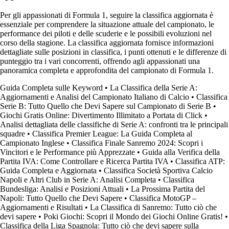
Per gli appassionati di Formula 1, seguire la classifica aggiornata è
essenziale per comprendere la situazione attuale del campionato, le
performance dei piloti e delle scuderie e le possibili evoluzioni nel
corso della stagione. La classifica aggiornata fornisce informazioni
dettagliate sulle posizioni in classifica, i punti ottenuti e le differenze di
punteggio tra i vari concorrenti, offrendo agli appassionati una
panoramica completa e approfondita del campionato di Formula 1.
Guida Completa sulle Keyword
•
La Classifica della Serie A:
Aggiornamenti e Analisi del Campionato Italiano di Calcio
•
Classifica
Serie B: Tutto Quello che Devi Sapere sul Campionato di Serie B
•
Giochi Gratis Online: Divertimento Illimitato a Portata di Click
•
Analisi dettagliata delle classifiche di Serie A: confronti tra le principali
squadre
•
Classifica Premier League: La Guida Completa al
Campionato Inglese
•
Classifica Finale Sanremo 2024: Scopri i
Vincitori e le Performance più Apprezzate
•
Guida alla Verifica della
Partita IVA: Come Controllare e Ricerca Partita IVA
•
Classifica ATP:
Guida Completa e Aggiornata
•
Classifica Società Sportiva Calcio
Napoli e Altri Club in Serie A: Analisi Completa
•
Classifica
Bundesliga: Analisi e Posizioni Attuali
•
La Prossima Partita del
Napoli: Tutto Quello che Devi Sapere
•
Classifica MotoGP –
Aggiornamenti e Risultati
•
La Classifica di Sanremo: Tutto ciò che
devi sapere
•
Poki Giochi: Scopri il Mondo dei Giochi Online Gratis!
•
Classifica della Liga Spagnola: Tutto ciò che devi sapere sulla