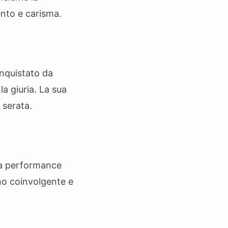
lento e carisma.
onquistato da
a giuria. La sua
 serata.
ua performance
ano coinvolgente e