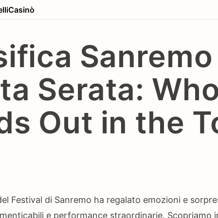
lli
Casinò
sifica Sanremo
ta Serata: Wh
ds Out in the T
el Festival di Sanremo ha regalato emozioni e sorpres
dimenticabili e performance straordinarie. Scopriamo i