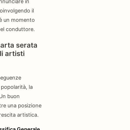
annunciare in
coinvolgendo il
ca è un momento
del conduttore.
uarta serata
 artisti
nseguenze
 popolarità, la
. Un buon
re una posizione
scita artistica.
ssifica Generale