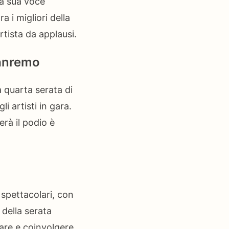
la sua voce
a i migliori della
rtista da applausi.
Sanremo
a quarta serata di
 artisti in gara.
erà il podio è
 spettacolari, con
 della serata
nare e coinvolgere