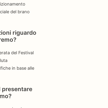
osizionamento
rciale del brano
ioni riguardo
anremo?
erata del Festival
luta
fiche in base alle
l presentare
remo?