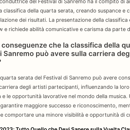
 conduttrice del Festival di Sanremo ha il compito di 
 la classifica della quarta serata, creando suspance e 
elazione dei risultati. La presentazione della classifi
w e richiede abilità comunicative e carisma da parte 
 conseguenze che la classifica della q
di Sanremo può avere sulla carriera degli
?
la quarta serata del Festival di Sanremo può avere co
 carriera degli artisti partecipanti, influenzando la loro
ca e le opportunità lavorative nel mondo della musica
garantire maggiore successo e riconoscimento, ment
 comportare una minore visibilità e opportunità di cre
 2023: Tutto Quello che Devi Sapere sulla Vuelta Cla