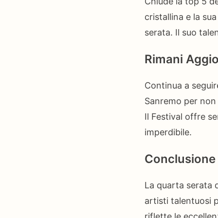
Chiude la top 5 d
cristallina e la s
serata. Il suo tal
Rimani Aggio
Continua a seguire
Sanremo per non p
Il Festival offre 
imperdibile.
Conclusione
La quarta serata 
artisti talentuosi 
riflette le eccell