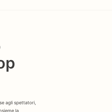
o
op
e agli spettatori,
nsieme la