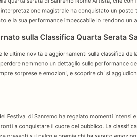
ella quarta serata di Sanremo Nome Artista, che con 
ua interpretazione magistrale ha conquistato un posto tr
ento e la sua performance impeccabile lo rendono un a
rnato sulla Classifica Quarta Serata 
 le ultime novità e aggiornamenti sulla classifica dell
erdere nemmeno un dettaglio sulle performance degli
sempre sorprese e emozioni, e scoprire chi si aggiudich
del Festival di Sanremo ha regalato momenti intensi e
pronti a conquistare il cuore del pubblico. La classifica
enze presenti sul palco e premia chi ha saputo emozio