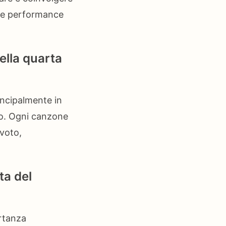
lle performance
della quarta
rincipalmente in
ico. Ogni canzone
 voto,
ta del
ortanza