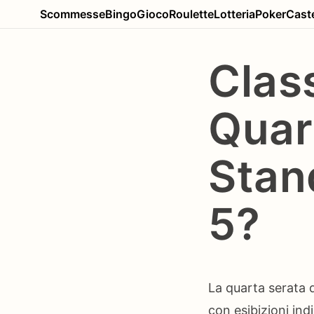
Scommesse
Bingo
Gioco
Roulette
Lotteria
Poker
Caste
Clas
Quar
Stan
5?
La quarta serata d
con esibizioni in