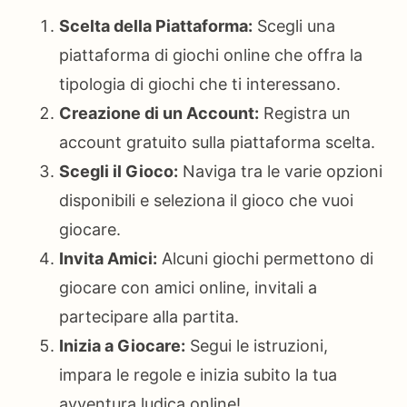
Scelta della Piattaforma:
Scegli una
piattaforma di giochi online che offra la
tipologia di giochi che ti interessano.
Creazione di un Account:
Registra un
account gratuito sulla piattaforma scelta.
Scegli il Gioco:
Naviga tra le varie opzioni
disponibili e seleziona il gioco che vuoi
giocare.
Invita Amici:
Alcuni giochi permettono di
giocare con amici online, invitali a
partecipare alla partita.
Inizia a Giocare:
Segui le istruzioni,
impara le regole e inizia subito la tua
avventura ludica online!