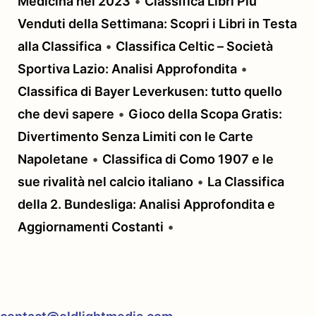
Medicina nel 2023
•
Classifica Libri Più
Venduti della Settimana: Scopri i Libri in Testa
alla Classifica
•
Classifica Celtic – Società
Sportiva Lazio: Analisi Approfondita
•
Classifica di Bayer Leverkusen: tutto quello
che devi sapere
•
Gioco della Scopa Gratis:
Divertimento Senza Limiti con le Carte
Napoletane
•
Classifica di Como 1907 e le
sue rivalità nel calcio italiano
•
La Classifica
della 2. Bundesliga: Analisi Approfondita e
Aggiornamenti Costanti
•