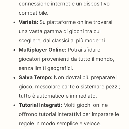
connessione internet e un dispositivo
compatibile.
Varietà:
Su piattaforme online troverai
una vasta gamma di giochi tra cui
scegliere, dai classici ai più moderni.
Multiplayer Online:
Potrai sfidare
giocatori provenienti da tutto il mondo,
senza limiti geografici.
Salva Tempo:
Non dovrai più preparare il
gioco, mescolare carte o sistemare pezzi;
tutto è automatico e immediato.
Tutorial Integrati:
Molti giochi online
offrono tutorial interattivi per imparare le
regole in modo semplice e veloce.