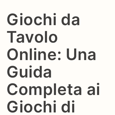
Giochi da
Tavolo
Online: Una
Guida
Completa ai
Giochi di