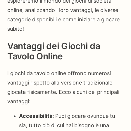
esploreremo il mondo dei giochi di società
online, analizzando i loro vantaggi, le diverse
categorie disponibili e come iniziare a giocare
subito!
Vantaggi dei Giochi da
Tavolo Online
I giochi da tavolo online offrono numerosi
vantaggi rispetto alla versione tradizionale
giocata fisicamente. Ecco alcuni dei principali
vantaggi:
Accessibilità:
Puoi giocare ovunque tu
sia, tutto ciò di cui hai bisogno è una