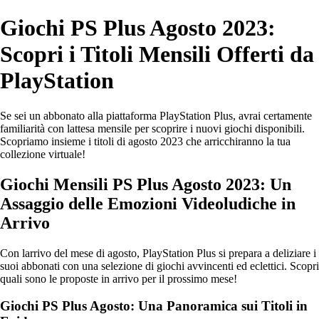
Giochi PS Plus Agosto 2023:
Scopri i Titoli Mensili Offerti da
PlayStation
Se sei un abbonato alla piattaforma PlayStation Plus, avrai certamente
familiarità con lattesa mensile per scoprire i nuovi giochi disponibili.
Scopriamo insieme i titoli di agosto 2023 che arricchiranno la tua
collezione virtuale!
Giochi Mensili PS Plus Agosto 2023: Un
Assaggio delle Emozioni Videoludiche in
Arrivo
Con larrivo del mese di agosto, PlayStation Plus si prepara a deliziare i
suoi abbonati con una selezione di giochi avvincenti ed eclettici. Scopri
quali sono le proposte in arrivo per il prossimo mese!
Giochi PS Plus Agosto: Una Panoramica sui Titoli in