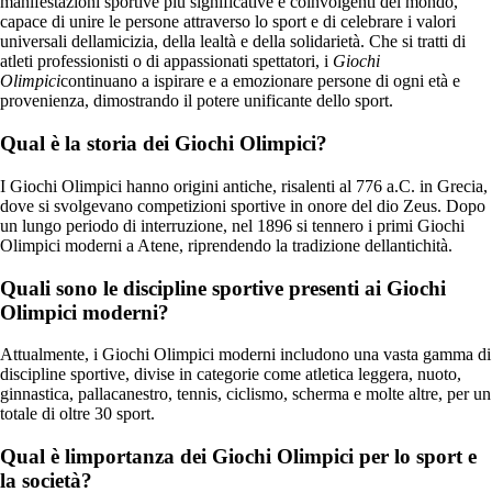
manifestazioni sportive più significative e coinvolgenti del mondo,
capace di unire le persone attraverso lo sport e di celebrare i valori
universali dellamicizia, della lealtà e della solidarietà. Che si tratti di
atleti professionisti o di appassionati spettatori, i
Giochi
Olimpici
continuano a ispirare e a emozionare persone di ogni età e
provenienza, dimostrando il potere unificante dello sport.
Qual è la storia dei Giochi Olimpici?
I Giochi Olimpici hanno origini antiche, risalenti al 776 a.C. in Grecia,
dove si svolgevano competizioni sportive in onore del dio Zeus. Dopo
un lungo periodo di interruzione, nel 1896 si tennero i primi Giochi
Olimpici moderni a Atene, riprendendo la tradizione dellantichità.
Quali sono le discipline sportive presenti ai Giochi
Olimpici moderni?
Attualmente, i Giochi Olimpici moderni includono una vasta gamma di
discipline sportive, divise in categorie come atletica leggera, nuoto,
ginnastica, pallacanestro, tennis, ciclismo, scherma e molte altre, per un
totale di oltre 30 sport.
Qual è limportanza dei Giochi Olimpici per lo sport e
la società?