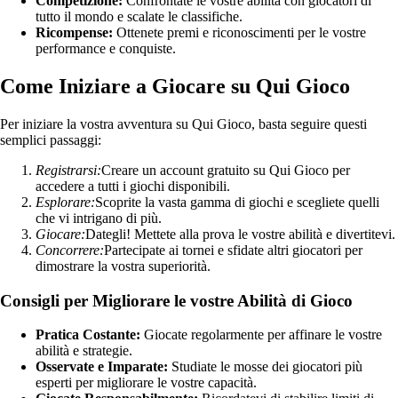
Competizione:
Confrontate le vostre abilità con giocatori di
tutto il mondo e scalate le classifiche.
Ricompense:
Ottenete premi e riconoscimenti per le vostre
performance e conquiste.
Come Iniziare a Giocare su Qui Gioco
Per iniziare la vostra avventura su Qui Gioco, basta seguire questi
semplici passaggi:
Registrarsi:
Creare un account gratuito su Qui Gioco per
accedere a tutti i giochi disponibili.
Esplorare:
Scoprite la vasta gamma di giochi e scegliete quelli
che vi intrigano di più.
Giocare:
Dategli! Mettete alla prova le vostre abilità e divertitevi.
Concorrere:
Partecipate ai tornei e sfidate altri giocatori per
dimostrare la vostra superiorità.
Consigli per Migliorare le vostre Abilità di Gioco
Pratica Costante:
Giocate regolarmente per affinare le vostre
abilità e strategie.
Osservate e Imparate:
Studiate le mosse dei giocatori più
esperti per migliorare le vostre capacità.