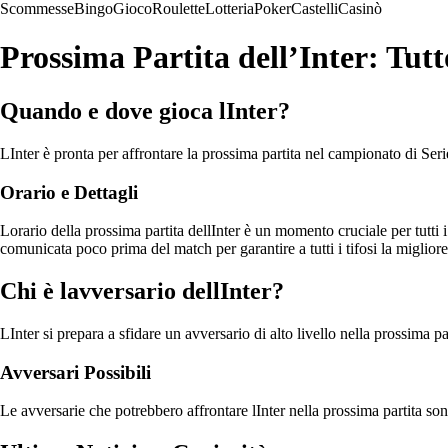
Scommesse
Bingo
Gioco
Roulette
Lotteria
Poker
Castelli
Casinò
Prossima Partita dell’Inter: Tutt
Quando e dove gioca lInter?
LInter è pronta per affrontare la prossima partita nel campionato di Seri
Orario e Dettagli
Lorario della prossima partita dellInter è un momento cruciale per tutti
comunicata poco prima del match per garantire a tutti i tifosi la migliore
Chi è lavversario dellInter?
LInter si prepara a sfidare un avversario di alto livello nella prossima
Avversari Possibili
Le avversarie che potrebbero affrontare lInter nella prossima partita son