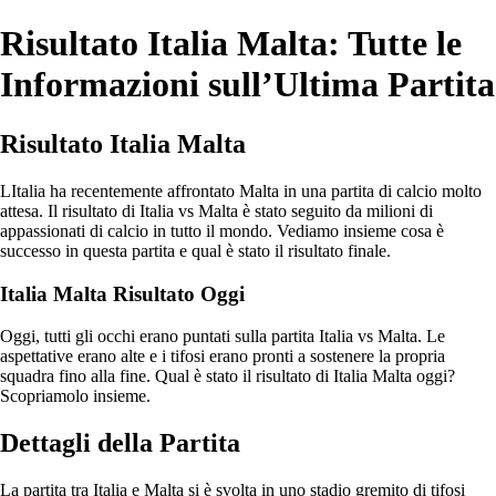
Risultato Italia Malta: Tutte le
Informazioni sull’Ultima Partita
Risultato Italia Malta
LItalia ha recentemente affrontato Malta in una partita di calcio molto
attesa. Il risultato di Italia vs Malta è stato seguito da milioni di
appassionati di calcio in tutto il mondo. Vediamo insieme cosa è
successo in questa partita e qual è stato il risultato finale.
Italia Malta Risultato Oggi
Oggi, tutti gli occhi erano puntati sulla partita Italia vs Malta. Le
aspettative erano alte e i tifosi erano pronti a sostenere la propria
squadra fino alla fine. Qual è stato il risultato di Italia Malta oggi?
Scopriamolo insieme.
Dettagli della Partita
La partita tra Italia e Malta si è svolta in uno stadio gremito di tifosi