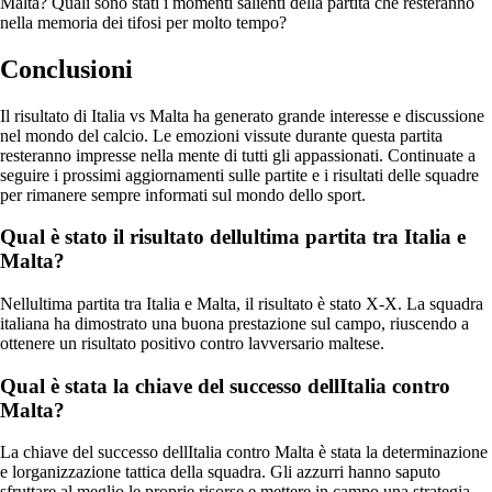
Malta? Quali sono stati i momenti salienti della partita che resteranno
nella memoria dei tifosi per molto tempo?
Conclusioni
Il risultato di Italia vs Malta ha generato grande interesse e discussione
nel mondo del calcio. Le emozioni vissute durante questa partita
resteranno impresse nella mente di tutti gli appassionati. Continuate a
seguire i prossimi aggiornamenti sulle partite e i risultati delle squadre
per rimanere sempre informati sul mondo dello sport.
Qual è stato il risultato dellultima partita tra Italia e
Malta?
Nellultima partita tra Italia e Malta, il risultato è stato X-X. La squadra
italiana ha dimostrato una buona prestazione sul campo, riuscendo a
ottenere un risultato positivo contro lavversario maltese.
Qual è stata la chiave del successo dellItalia contro
Malta?
La chiave del successo dellItalia contro Malta è stata la determinazione
e lorganizzazione tattica della squadra. Gli azzurri hanno saputo
sfruttare al meglio le proprie risorse e mettere in campo una strategia