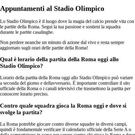
Appuntamenti al Stadio Olimpico
Lo Stadio Olimpico è il luogo dove la magia del calcio prende vita con
le partite della Roma. Segui la tua passione e sostieni la squadra
durante le partite casalinghe.
Non perdere neanche un minuto di azione dal vivo e resta sempre
aggiornato sugli orari delle partite della Roma!
Qual è lorario della partita della Roma oggi allo
Stadio Olimpico?
Lorario della partita della Roma oggi allo Stadio Olimpico può variare
a seconda del giorno e dellavversario. È importante controllare il sito
ufficiale della Roma o i canali televisivi che trasmettono la partita per
conoscere lorario preciso.
Contro quale squadra gioca la Roma oggi e dove si
svolge la partita?
La Roma potrebbe giocare contro diverse squadre in diversi campi,
quindi è fondamentale verificare il calendario ufficiale della Serie A o
della competizione in corso per sapere contro chi gioca la Roma e dove