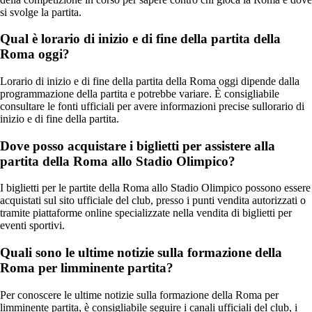
si svolge la partita.
Qual è lorario di inizio e di fine della partita della
Roma oggi?
Lorario di inizio e di fine della partita della Roma oggi dipende dalla
programmazione della partita e potrebbe variare. È consigliabile
consultare le fonti ufficiali per avere informazioni precise sullorario di
inizio e di fine della partita.
Dove posso acquistare i biglietti per assistere alla
partita della Roma allo Stadio Olimpico?
I biglietti per le partite della Roma allo Stadio Olimpico possono essere
acquistati sul sito ufficiale del club, presso i punti vendita autorizzati o
tramite piattaforme online specializzate nella vendita di biglietti per
eventi sportivi.
Quali sono le ultime notizie sulla formazione della
Roma per limminente partita?
Per conoscere le ultime notizie sulla formazione della Roma per
limminente partita, è consigliabile seguire i canali ufficiali del club, i